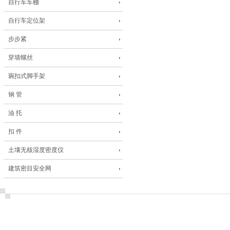
自行车车棚
自行车定位架
步步紧
穿墙螺丝
琬扣式脚手架
钢 管
油 托
扣 件
土壤无核湿度密度仪
建筑密目安全网