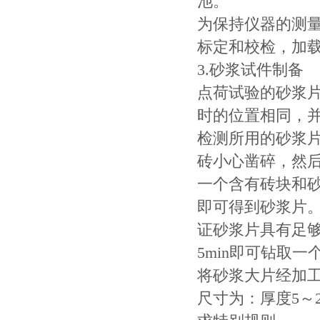
池。
为保持仪器的测
标定和校检，加
3.砂浆试件制备
点荷试验的砂浆
时的位置相同，
检测所用的砂浆
砖小心凿碎，然
一个含有砖块和
即可得到砂浆片。
证砂浆片具有足
5min即可钻取
将砂浆大片经加
尺寸为：厚度5～