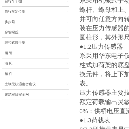
系采用机械式手
自行车车棚
螺杆、螺母和上
自行车定位架
并可向任意方向转
步步紧
装在压力传感器
穿墙螺丝
圆柱形，其外形尺寸
琬扣式脚手架
●1.2压力传感器
钢 管
系采用华东电子仪
油 托
柱式加荷架的底
换元件，将上下加
扣 件
表。
土壤无核湿度密度仪
压力传感器主要技术
建筑密目安全网
额定荷载输出灵敏度
0%；供桥电压直流
●1.3荷载表