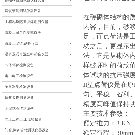
钢结构检测试验仪器设备
建筑节能测试仪器设备
在砖砌体结构的
工程地质隧道坝体勘测仪器
内容，目前，砂
混凝土耐久性测试仪器
足，而点荷法是工
混凝土,砂浆试验仪器
功之后，更显示
沥青及沥青混合料试验仪器
法，它是从砌体
样破坏时的荷载
气体环保检测设备
体试块的抗压强
电力电工检测设备
II型点荷仪是在
测量测绘检测设备
匀、平稳，省利
建筑装饰测量设备
精度高峰值保持
水泥试验仪器设备
主要技术参数：
岩土工程,土工试验仪器
额定推力：3 KN
门窗,陶瓷管材测试仪器设备
额定行程：30mm