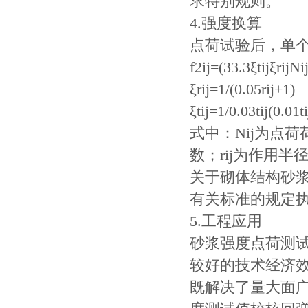
求特别规则。
4.强度换算
点荷试验后，单
f2ij=(33.3ξtijξrijNi
ξrij=1/(0.05rij+1)
ξtij=1/0.03tij(0.01
式中：Nij为点荷荷
数；rij为作用半径
关于砌体结构砂
有关标准的规定
5.工程应用
砂浆强度点荷测
较好的技术经济
既解决了量大面