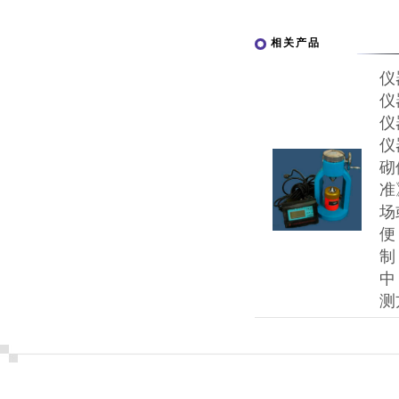
相关产品
仪
仪
仪
仪
砌
准
场
便
制
中
测