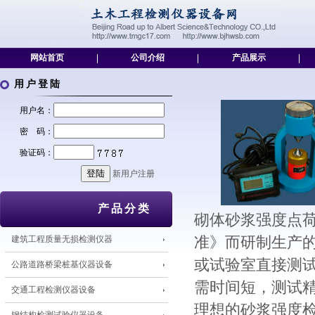
网站首页
|
公司介绍
|
产品展示
|
用户登陆
用户名：
密 码：
验证码：
新用户注册
产品分类
砌体砂浆强度点荷仪
建筑工程质量无损检测仪器
准》而研制生产
或试验室直接测
公路道路桥梁桩基仪器设备
需时间短，测试
交通工程检测仪器设备
理想的砂浆强度