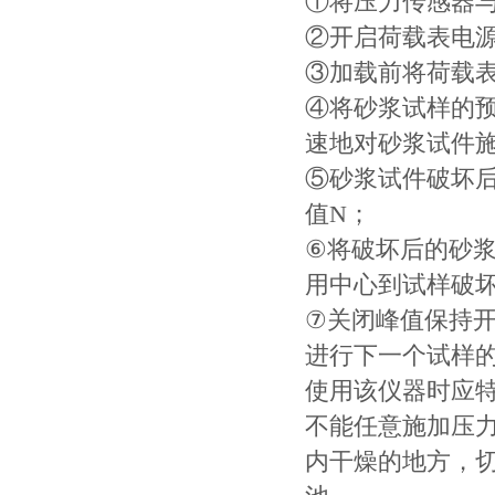
①将压力传感器
②开启荷载表电
③加载前将荷载表
④将砂浆试样的
速地对砂浆试件
⑤砂浆试件破坏
值N；
⑥将破坏后的砂浆
用中心到试样破坏
⑦关闭峰值保持
进行下一个试样
使用该仪器时应
不能任意施加压
内干燥的地方，