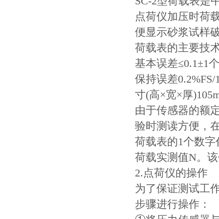
SC-2型荷载表
点荷仪加压时荷
便显示砂浆试样
荷载表的主要技术性
基本误差≤0.1±1
保持误差0.2%FS
寸(高×宽×厚)105
由于传感器的额定
验时测读方便，在
荷载表的1个数字
荷载实测值N。该
2.点荷仪的操作
为了保证测试工
步骤进行操作：