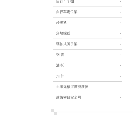
自行车车棚
自行车定位架
步步紧
穿墙螺丝
琬扣式脚手架
钢 管
油 托
扣 件
土壤无核湿度密度仪
建筑密目安全网