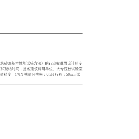
0《建筑砂浆基本性能试验方法》的行业标准而设计的专
度和凝结时间，是各建筑科研单位、大专院校试验室
精度：1％N 视值分辨率：0.5H 行程：50mm 试