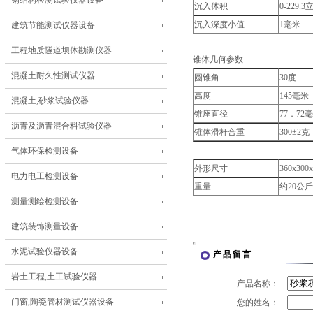
钢结构检测试验仪器设备
沉入体积
0-229.
沉入深度小值
1毫米
建筑节能测试仪器设备
工程地质隧道坝体勘测仪器
锥体几何参数
混凝土耐久性测试仪器
圆锥角
30度
高度
145毫米
混凝土,砂浆试验仪器
锥座直径
77．72
沥青及沥青混合料试验仪器
锥体滑杆合重
300±2克
气体环保检测设备
外形尺寸
360x300x
电力电工检测设备
重量
约20公斤
测量测绘检测设备
建筑装饰测量设备
水泥试验仪器设备
产品留言
岩土工程,土工试验仪器
产品名称：
门窗,陶瓷管材测试仪器设备
您的姓名：