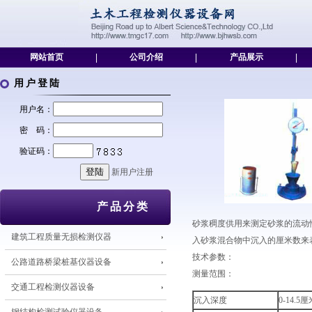
网站首页
|
公司介绍
|
产品展示
|
用户登陆
用户名：
密 码：
验证码：
新用户注册
产品分类
砂浆稠度供用来测定砂浆的流动
建筑工程质量无损检测仪器
入砂浆混合物中沉入的厘米数来
技术参数：
公路道路桥梁桩基仪器设备
测量范围：
交通工程检测仪器设备
沉入深度
0-14.5