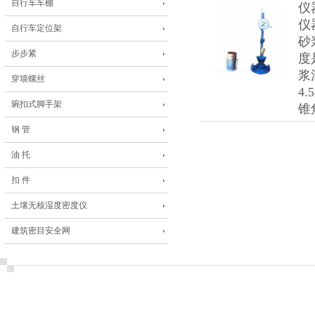
自行车车棚
仪
仪
自行车定位架
砂
步步紧
度
浆
穿墙螺丝
4
琬扣式脚手架
锥
钢 管
油 托
扣 件
土壤无核湿度密度仪
建筑密目安全网