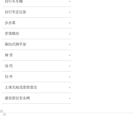
自行车车棚
自行车定位架
步步紧
穿墙螺丝
琬扣式脚手架
钢 管
油 托
扣 件
土壤无核湿度密度仪
建筑密目安全网