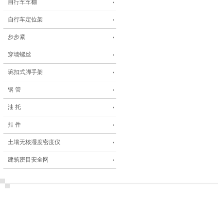
自行车车棚
自行车定位架
步步紧
穿墙螺丝
琬扣式脚手架
钢 管
油 托
扣 件
土壤无核湿度密度仪
建筑密目安全网