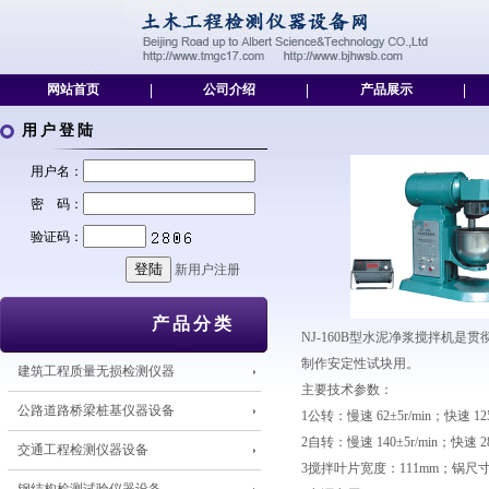
网站首页
|
公司介绍
|
产品展示
|
用户登陆
用户名：
密 码：
验证码：
新用户注册
产品分类
NJ-160B型水泥净浆搅拌机
制作安定性试块用。
建筑工程质量无损检测仪器
主要技术参数：
公路道路桥梁桩基仪器设备
1公转：慢速 62±5r/min；快速 125±
2自转：慢速 140±5r/min；快速 285
交通工程检测仪器设备
3搅拌叶片宽度：111mm；锅尺寸：