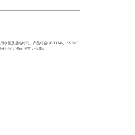
量及凝结时间。产品符合GB/T1346、ASTMC
部分行程：70㎜ 净重：≈3.8㎏