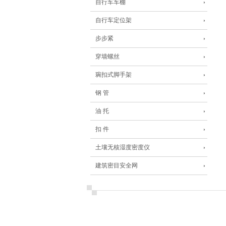
自行车车棚
自行车定位架
步步紧
穿墙螺丝
琬扣式脚手架
钢 管
油 托
扣 件
土壤无核湿度密度仪
建筑密目安全网