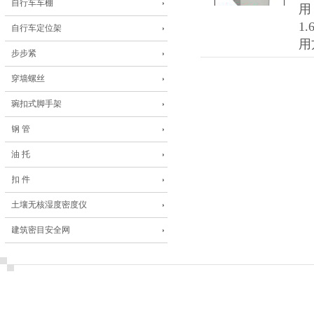
自行车车棚
用
1
自行车定位架
用
步步紧
穿墙螺丝
琬扣式脚手架
钢 管
油 托
扣 件
土壤无核湿度密度仪
建筑密目安全网