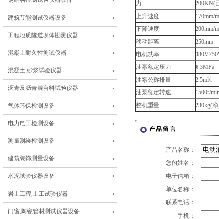
钢结构检测试验仪器设备
力
200KN
上升速度
170mm/m
建筑节能测试仪器设备
下降速度
200mm/m
工程地质隧道坝体勘测仪器
移动距离
250mm
混凝土耐久性测试仪器
电机功率
380V75
油泵额定压力
6.3MPa
混凝土,砂浆试验仪器
油泵公称排量
2.5ml/r
沥青及沥青混合料试验仪器
油泵额定转速
1500r/mi
整机重量
230kg(净
气体环保检测设备
电力电工检测设备
产品留言
测量测绘检测设备
产品名称：
建筑装饰测量设备
您的姓名：
水泥试验仪器设备
电子信箱：
单位名称：
岩土工程,土工试验仪器
联系电话：
门窗,陶瓷管材测试仪器设备
手机：