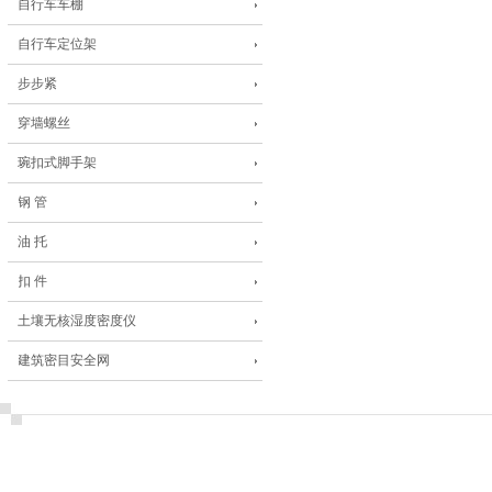
自行车车棚
自行车定位架
步步紧
穿墙螺丝
琬扣式脚手架
钢 管
油 托
扣 件
土壤无核湿度密度仪
建筑密目安全网