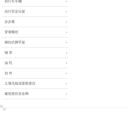
自行车车棚
自行车定位架
步步紧
穿墙螺丝
琬扣式脚手架
钢 管
油 托
扣 件
土壤无核湿度密度仪
建筑密目安全网