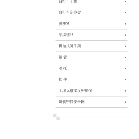
自行车车棚
自行车定位架
步步紧
穿墙螺丝
琬扣式脚手架
钢 管
油 托
扣 件
土壤无核湿度密度仪
建筑密目安全网