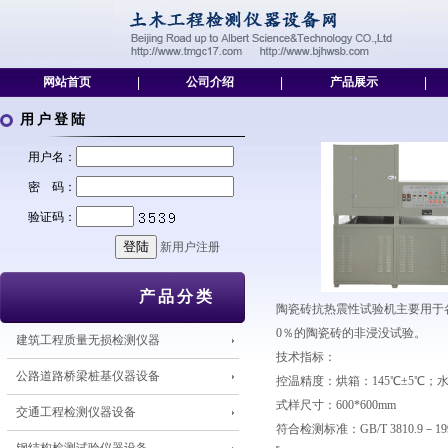
网站首页
|
公司介绍
|
产品展示
|
用户登陆
用户名：
密 码：
验证码：
新用户注册
产品分类
陶瓷砖抗热震性试验机主要用于
0％的陶瓷砖的非浸没试验。
建筑工程质量无损检测仪器
技术指标：
公路道路桥梁桩基仪器设备
控温精度：烘箱：145℃±5℃；水
式样尺寸：600*600mm
交通工程检测仪器设备
符合检测标准：GB/T 3810.9－1999