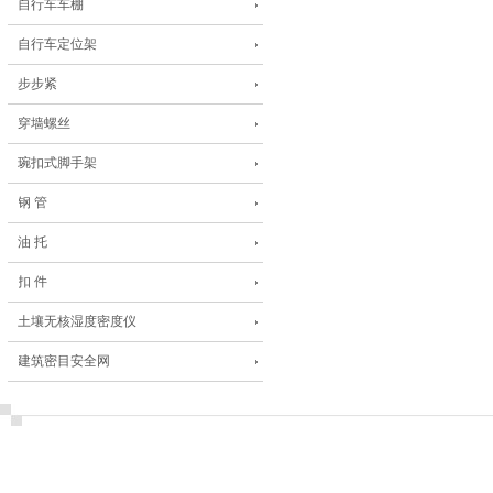
自行车车棚
自行车定位架
步步紧
穿墙螺丝
琬扣式脚手架
钢 管
油 托
扣 件
土壤无核湿度密度仪
建筑密目安全网