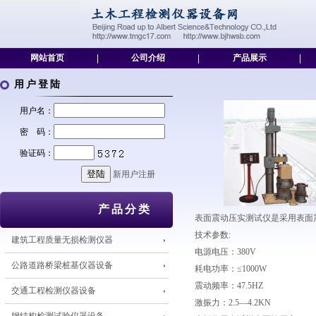
网站首页
|
公司介绍
|
产品展示
|
用户登陆
用户名：
密 码：
验证码：
新用户注册
产品分类
表面震动压实测试仪是采用表面
技术参数:
建筑工程质量无损检测仪器
电源电压：380V
公路道路桥梁桩基仪器设备
耗电功率：≤1000W
震动频率：47.5HZ
交通工程检测仪器设备
激振力：2.5—4.2KN