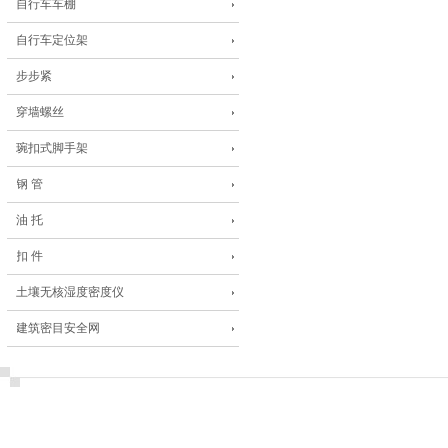
自行车车棚
自行车定位架
步步紧
穿墙螺丝
琬扣式脚手架
钢 管
油 托
扣 件
土壤无核湿度密度仪
建筑密目安全网