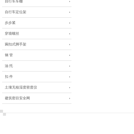
自行车车棚
自行车定位架
步步紧
穿墙螺丝
琬扣式脚手架
钢 管
油 托
扣 件
土壤无核湿度密度仪
建筑密目安全网