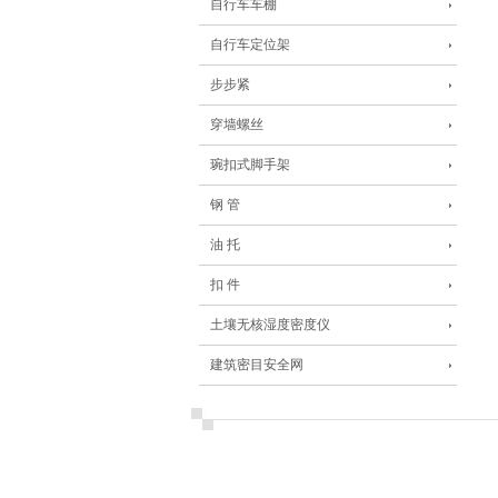
自行车车棚
自行车定位架
步步紧
穿墙螺丝
琬扣式脚手架
钢 管
油 托
扣 件
土壤无核湿度密度仪
建筑密目安全网