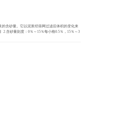
泥浆的含砂量。它以泥浆经筛网过滤后体积的变化来
2.含砂量刻度：0％～15％每小格0.5％，15％～3