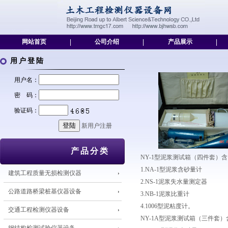
网站首页
|
公司介绍
|
产品展示
|
用户登陆
用户名：
密 码：
验证码：
新用户注册
产品分类
NY-1型泥浆测试箱（四件套）
1.NA-1型泥浆含砂量计
建筑工程质量无损检测仪器
2.NS-1泥浆失水量测定器
公路道路桥梁桩基仪器设备
3.NB-1泥浆比重计
4.1006型泥粘度计。
交通工程检测仪器设备
NY-1A型泥浆测试箱（三件套