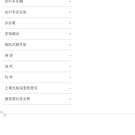
自行车车棚
自行车定位架
步步紧
穿墙螺丝
琬扣式脚手架
钢 管
油 托
扣 件
土壤无核湿度密度仪
建筑密目安全网