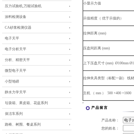
小显示力值 0.
压力试验机,万能试验机
涂料检测设备
示值精度（ 优于示值
CA砂浆检测仪器
拉伸距离 (mm) 65
电子天平
压盘间距离 (mm) 8
电子分析天平
分析、精密天平
上下压盘尺寸 (mm) Ø100mm Ø10
微型电子天平
拉伸夹具类型（标配一副） 线
小型地磅
静水力学天平
主机 （ mm ） 500 ×400 ×1600
垃圾箱、果皮箱、花盆系列
产品留言
保洁车系列
产品名称：
路椅、树围、餐桌系列
您的姓名：