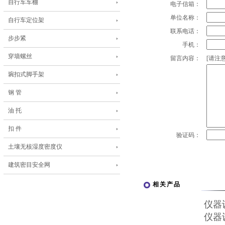
自行车车棚
电子信箱：
单位名称：
自行车定位架
联系电话：
步步紧
手机：
穿墙螺丝
留言内容：
[请注意
琬扣式脚手架
钢 管
油 托
扣 件
验证码：
土壤无核湿度密度仪
建筑密目安全网
相关产品
仪器
仪器