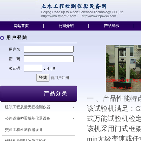
网站首页
|
公司介绍
|
产品展示
|
用户登陆
用户名：
密 码：
验证码：
新用户注册
产品分类
一 、产品性能特
建筑工程质量无损检测仪器
该试验机满足：GB/
式万能试验机检
公路道路桥梁桩基仪器设备
该机采用门式框架
交通工程检测仪器设备
min无级变速或