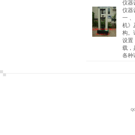
仪器
仪器
一 
机》
构。
设置
载，
各种
Q