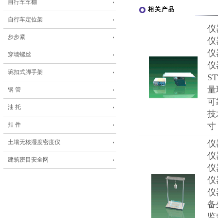
自行车车棚
相关产品
自行车定位架
仪
步步紧
仪
仪
穿墙螺丝
仪
琬扣式脚手架
S
量
钢 管
可
油 托
技
扣 件
寸
土壤无核湿度密度仪
仪
仪
建筑密目安全网
仪
仪
仪
备
监