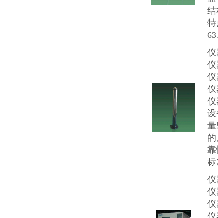
结
特
63
仪
仪
仪
仪
仪
设
量
的
靠
标准
仪
仪
仪
仪