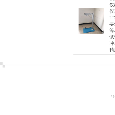
仪
仪
L
要
等
试
冲
精
Q