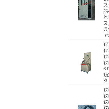
又
箱
汽
及
尺
0
仪
仪
仪
仪
S
确
料
仪
仪
仪
仪