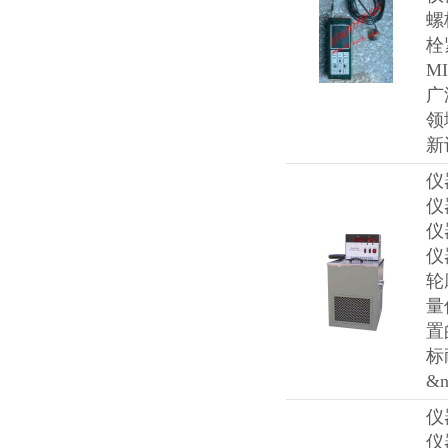
螺
栓
M
广
领
新
仪
仪
仪
仪
轮
量
置
标
&n
仪
仪