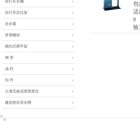
自行车车棚
包
适
自行车定位架
8
步步紧
验
穿墙螺丝
琬扣式脚手架
钢 管
油 托
扣 件
土壤无核湿度密度仪
建筑密目安全网