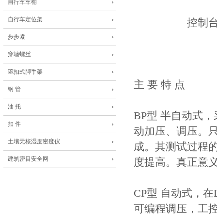
自行车车棚
（可根据
自行车定位架
控制台 1200m
1047mm×9
步步紧
550mm×9
穿墙螺丝
琬扣式脚手架
主 要 特 点
钢 管
油 托
BP型 半自动式
扣 件
动加压、调压。
土壤无核湿度密度仪
成。其测试过程
建筑密目安全网
度提高。真正意
CP型 自动式，
可编程调压，工