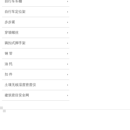
自行车车棚
自行车定位架
步步紧
穿墙螺丝
琬扣式脚手架
钢 管
油 托
扣 件
土壤无核湿度密度仪
建筑密目安全网