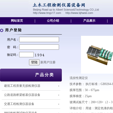
网站首页
|
公司介绍
|
产品展示
|
用户登陆
用户名：
密 码：
验证码：
新用户注册
产品分类
流挂性测定仪
技术参数： 执行标准：GB9264-8
建筑工程质量无损检测仪器
膜厚范围：50－675μm
公路道路桥梁桩基仪器设备
膜厚梯度：25μm
玻璃试板尺寸：200×120×（2－
交通工程检测仪器设备
详细介绍： 用途：测定色漆的