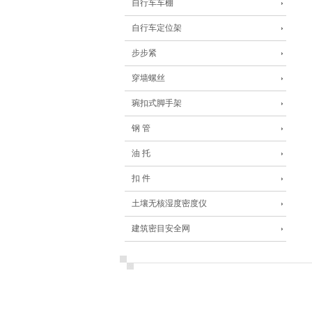
自行车车棚
自行车定位架
步步紧
穿墙螺丝
琬扣式脚手架
钢 管
油 托
扣 件
土壤无核湿度密度仪
建筑密目安全网