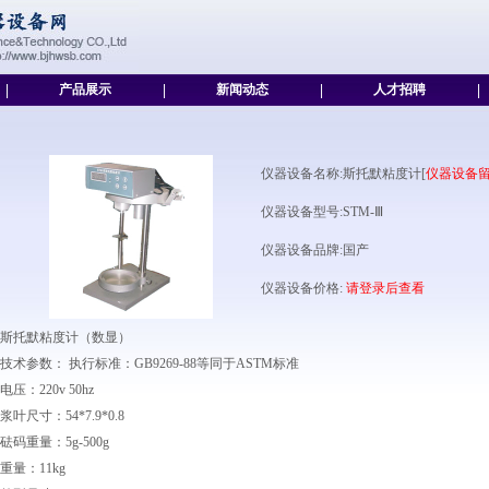
|
产品展示
|
新闻动态
|
人才招聘
|
仪器设备名称:斯托默粘度计[
仪器设备
仪器设备型号:STM-Ⅲ
仪器设备品牌:国产
仪器设备价格:
请登录后查看
斯托默粘度计（数显）
技术参数： 执行标准：GB9269-88等同于ASTM标准
电压：220v 50hz
浆叶尺寸：54*7.9*0.8
砝码重量：5g-500g
重量：11kg