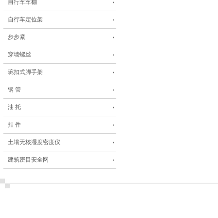
自行车车棚
自行车定位架
步步紧
穿墙螺丝
琬扣式脚手架
钢 管
油 托
扣 件
土壤无核湿度密度仪
建筑密目安全网