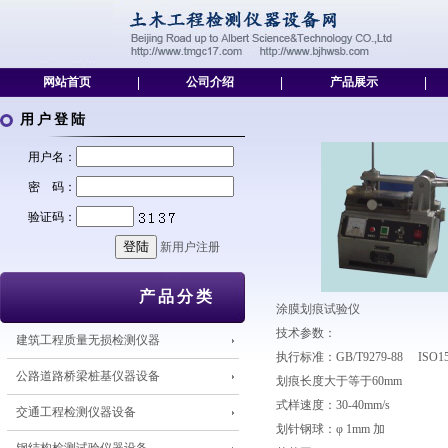
网站首页
|
公司介绍
|
产品展示
|
用户登陆
用户名：
密 码：
验证码：
新用户注册
产品分类
涂膜划痕试验仪
技术参数：
建筑工程质量无损检测仪器
执行标准：GB/T9279-88 ISO15
公路道路桥梁桩基仪器设备
划痕长度大于等于60mm
式样速度：30-40mm/s
交通工程检测仪器设备
划针钢球：φ 1mm 加