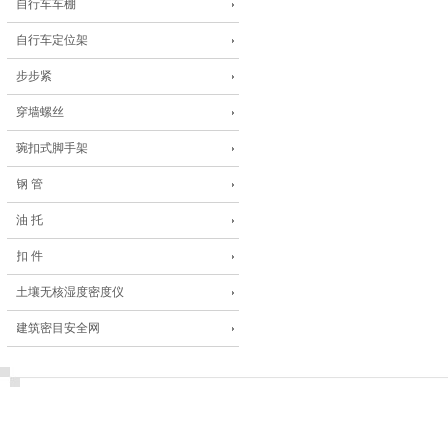
自行车车棚
自行车定位架
步步紧
穿墙螺丝
琬扣式脚手架
钢 管
油 托
扣 件
土壤无核湿度密度仪
建筑密目安全网