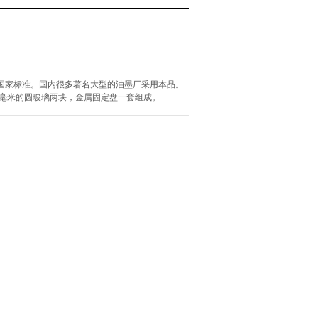
合国家标准。国内很多著名大型的油墨厂采用本品。
65-70毫米的圆玻璃两块，金属固定盘一套组成。