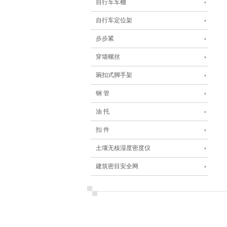
自行车车棚
自行车定位架
步步紧
穿墙螺丝
琬扣式脚手架
钢 管
油 托
扣 件
土壤无核湿度密度仪
建筑密目安全网