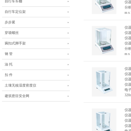
自行车车棚
仪
分析
自行车定位架
m x
步步紧
仪
穿墙螺丝
仪
仪
琬扣式脚手架
仪
分析
钢 管
m x
油 托
仪
仪
扣 件
仪
仪
土壤无核湿度密度仪
电子
320
建筑密目安全网
仪
仪
仪
仪