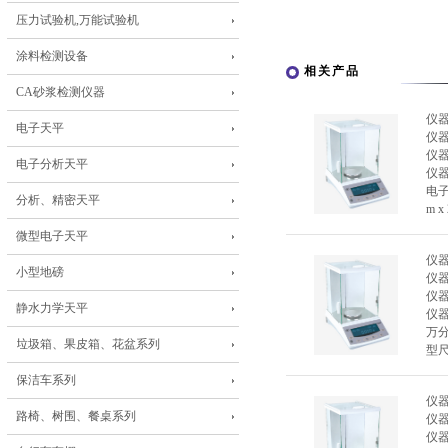
压力试验机,万能试验机
涂料检测设备
相关产品
CA砂浆检测仪器
仪
电子天平
仪
仪
电子分析天平
仪
电子
分析、精密天平
m x
微型电子天平
仪
小型地磅
仪
仪
静水力学天平
仪
万分
垃圾箱、果皮箱、花盆系列
型尺
保洁车系列
仪
路椅、树围、餐桌系列
仪
仪