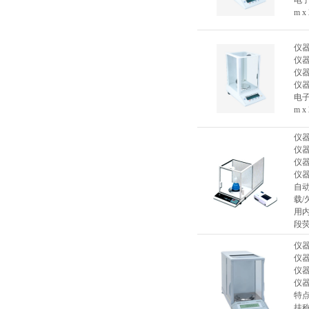
电子
m x
仪
仪
仪
仪
电子
m x
仪
仪
仪
仪
自
载/
用
段
仪
仪
仪
仪
特点
挂称