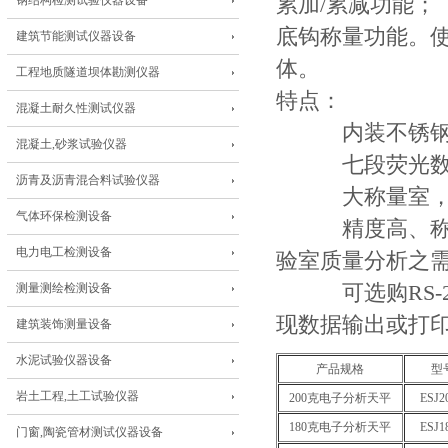
钢结构检测试验仪器设备
累加/累减功能；
底钩称量功能。
建筑节能测试仪器设备
体。
工程地质隧道坝体勘测仪器
特点：
混凝土耐久性测试仪器
内装不锈钢
混凝土,砂浆试验仪器
七段荧光数码
沥青及沥青混合料试验仪器
大称量室，三
气体环保检测设备
精度高、称量快
电力电工检测设备
验室质量分析之
测量测绘检测设备
可选购RS-2
现数据输出或打
建筑装饰测量设备
水泥试验仪器设备
产品规格
型
岩土工程,土工试验仪器
200克电子分析天平
ESJ2
180克电子分析天平
ESJ1
门窗,陶瓷管材测试仪器设备