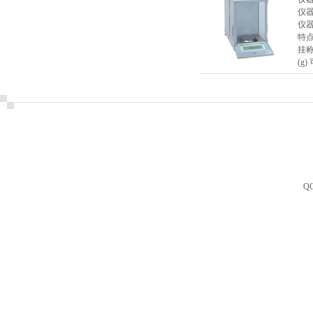
仪
仪
特点
挂称
(g)
Q