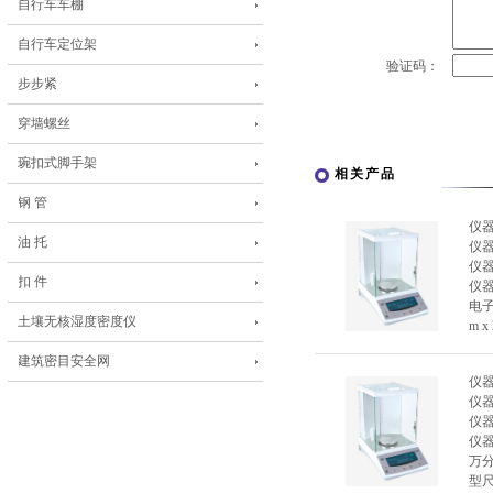
自行车车棚
自行车定位架
验证码：
步步紧
穿墙螺丝
琬扣式脚手架
相关产品
钢 管
仪
油 托
仪
仪
扣 件
仪
电子
土壤无核湿度密度仪
m x
建筑密目安全网
仪
仪
仪
仪
万分
型尺