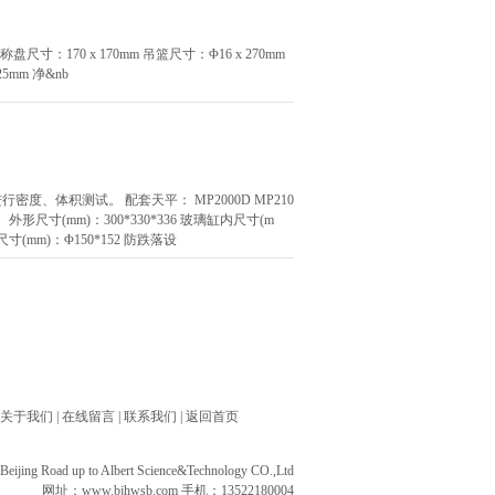
称盘尺寸：170 x 170mm 吊篮尺寸：Φ16 x 270mm
25mm 净&nb
、体积测试。 配套天平： MP2000D MP210
装置： 外形尺寸(mm)：300*330*336 玻璃缸内尺寸(m
寸(mm)：Φ150*152 防跌落设
关于我们
|
在线留言
|
联系我们
|
返回首页
ng Road up to Albert Science&Technology CO.,Ltd
网址：
www.bjhwsb.com
手机：13522180004