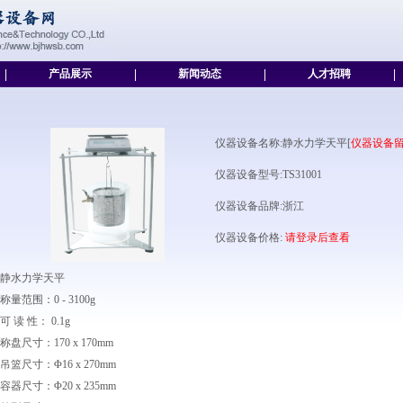
|
产品展示
|
新闻动态
|
人才招聘
|
仪器设备名称:静水力学天平[
仪器设备
仪器设备型号:TS31001
仪器设备品牌:浙江
仪器设备价格:
请登录后查看
静水力学天平
称量范围：0 - 3100g
可 读 性： 0.1g
称盘尺寸：170 x 170mm
吊篮尺寸：Φ16 x 270mm
容器尺寸：Φ20 x 235mm