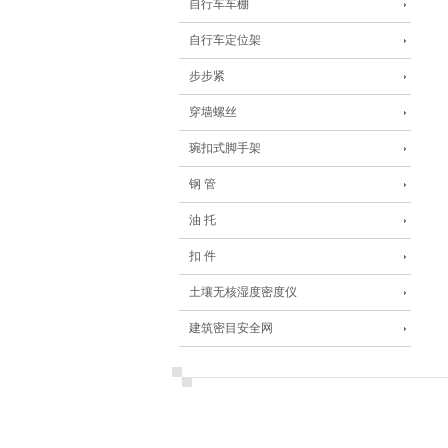
自行车车棚
自行车定位架
步步紧
穿墙螺丝
琬扣式脚手架
钢 管
油 托
扣 件
土壤无核湿度密度仪
建筑密目安全网