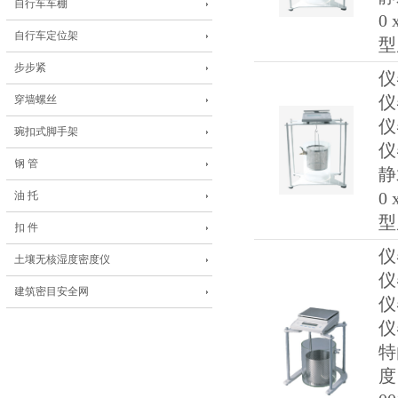
自行车车棚
0
自行车定位架
型
步步紧
仪
仪
穿墙螺丝
仪
琬扣式脚手架
仪
钢 管
静
0
油 托
型
扣 件
仪
土壤无核湿度密度仪
仪
建筑密目安全网
仪
仪
特
度