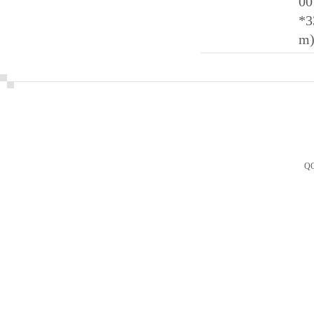
0
*
m
Q