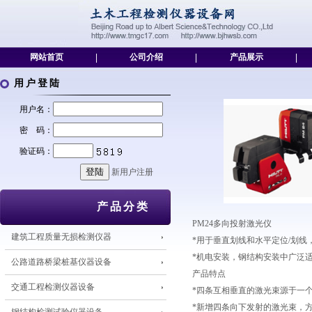
网站首页
|
公司介绍
|
产品展示
|
用户登陆
用户名：
密 码：
验证码：
新用户注册
产品分类
PM24多向投射激光仪
建筑工程质量无损检测仪器
*用于垂直划线和水平定位/划线
*机电安装，钢结构安装中广泛
公路道路桥梁桩基仪器设备
产品特点
交通工程检测仪器设备
*四条互相垂直的激光束源于一
*新增四条向下发射的激光束，