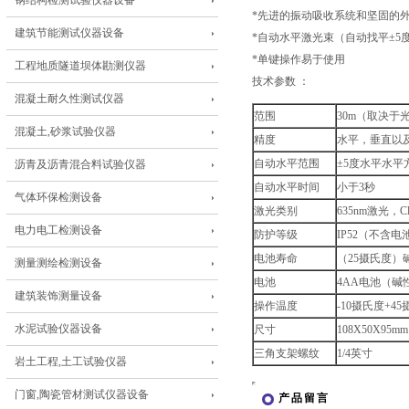
钢结构检测试验仪器设备
*先进的振动吸收系统和坚固的
建筑节能测试仪器设备
*自动水平激光束（自动找平±5
*单键操作易于使用
工程地质隧道坝体勘测仪器
技术参数 ：
混凝土耐久性测试仪器
范围
30m（取决于
混凝土,砂浆试验仪器
精度
水平，垂直以及
自动水平范围
±5度水平水平
沥青及沥青混合料试验仪器
自动水平时间
小于3秒
气体环保检测设备
激光类别
635nm激光，Cla
电力电工检测设备
防护等级
IP52（不含电
电池寿命
（25摄氏度）碱
测量测绘检测设备
电池
4AA电池（
建筑装饰测量设备
操作温度
-10摄氏度+4
水泥试验仪器设备
尺寸
108X50X95mm
三角支架螺纹
1/4英寸
岩土工程,土工试验仪器
门窗,陶瓷管材测试仪器设备
产品留言