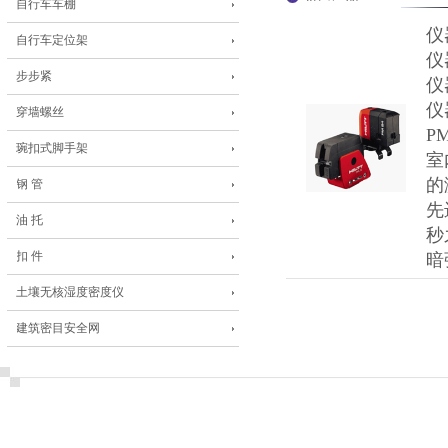
自行车车棚
仪
自行车定位架
仪
步步紧
仪
仪
穿墙螺丝
P
琬扣式脚手架
室
的
钢 管
先
油 托
秒
扣 件
暗
土壤无核湿度密度仪
建筑密目安全网