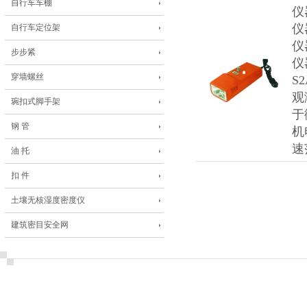
自行车车棚
仪
仪
自行车定位架
仪
步步紧
仪
穿墙螺丝
S
观
琬扣式脚手架
于
钢 管
机
速
油 托
扣 件
土壤无核湿度密度仪
建筑密目安全网