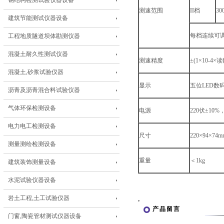
钢结构检测试验仪器设备
测速范围
II档
30
建筑节能测试仪器设备
每档连续可
工程地质隧道坝体勘测仪器
混凝土耐久性测试仪器
测速精度
±(1×10-4×
混凝土,砂浆试验仪器
显示
五位LED数
沥青及沥青混合料试验仪器
气体环保检测设备
电源
220伏±10
电力电工检测设备
尺寸
220×94×74m
测量测绘检测设备
重量
＜1kg
建筑装饰测量设备
水泥试验仪器设备
岩土工程,土工试验仪器
产品留言
门窗,陶瓷管材测试仪器设备