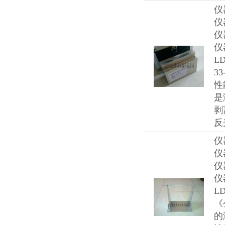
仪
仪
仪
仪
L
3
性
是
剥
反
仪
仪
仪
仪
L
《
的