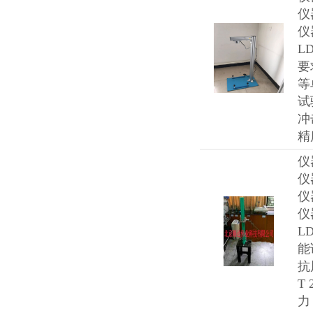
仪
仪
L
要
等
试
冲
精
仪
仪
仪
仪
L
能
抗
T
力