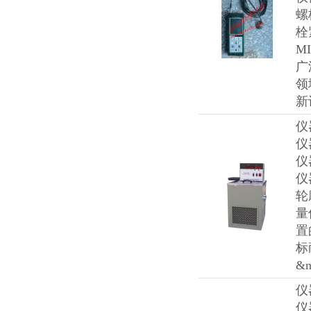
螺
栓
M
广
领
新
仪
仪
仪
仪
轮
量
置
标
&n
仪
仪