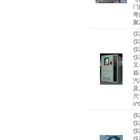
门
弯
聚
仪
仪
仪
仪
又
箱
汽
及
尺
0
仪
仪
仪
仪