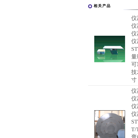
相关产品
仪
仪
仪
仪
S
量
可
技
寸
仪
仪
仪
仪
S
T
弯