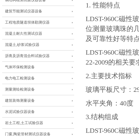
钢结构检测试验仪器设备
1.
性能特点
建筑节能测试仪器设备
LDST-960C
磁性
工程地质隧道坝体勘测仪器
位测量玻璃珠的
混凝土耐久性测试仪器
及可靠性好等特
混凝土,砂浆试验仪器
LDST-960C
磁性
沥青及沥青混合料试验仪器
22-2009
的相关要
气体环保检测设备
2.
主要技术指标
电力电工检测设备
玻璃平板尺寸：
2
测量测绘检测设备
建筑装饰测量设备
水平夹角：
40
度
水泥试验仪器设备
3.
结构组成
岩土工程,土工试验仪器
LDST-960C
磁性玻
门窗,陶瓷管材测试仪器设备