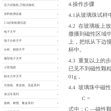
4.
操作步骤
压力试验机,万能试验机
涂料检测设备
4.1
从玻璃珠试样
CA砂浆检测仪器
4.2
在玻璃板上放
电子天平
撒播到磁性区域
电子分析天平
上，把纸从下边
杯中。
分析、精密天平
微型电子天平
4.3
重复以上的
小型地磅
已见不到磁性颗
01g
。
静水力学天平
垃圾箱、果皮箱、花盆系列
4.4
玻璃珠中磁
保洁车系列
C =
路椅、树围、餐桌系列
式中：
C
—磁性