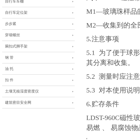
自行车车棚
M1
—玻璃珠样品
自行车定位架
步步紧
M2
—收集到的全
穿墙螺丝
5.
注意事项
琬扣式脚手架
5.1
为了便于球形
钢 管
其分离和收集。
油 托
5.2
测量时应注意
扣 件
5.3
对本使用说明
土壤无核湿度密度仪
建筑密目安全网
6.
贮存条件
LDST-960C
磁性玻
易燃 、 易腐蚀