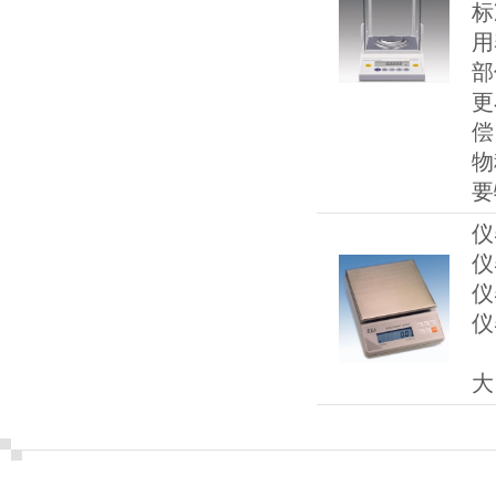
标
用
部
更
偿
物
要
仪
仪
仪
仪
D
大 