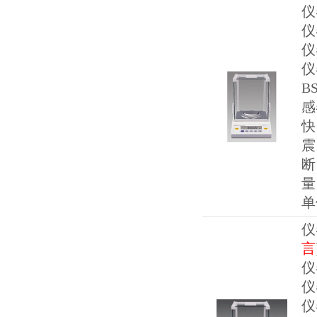
仪
仪
仪
仪
B
感
快
震
断
量
单
仪
言
仪
仪
仪