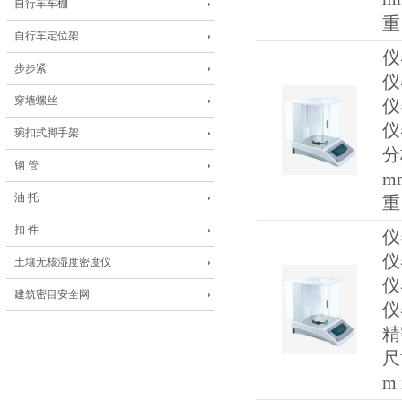
自行车车棚
重
自行车定位架
仪
步步紧
仪
穿墙螺丝
仪
仪
琬扣式脚手架
分
钢 管
m
油 托
重
扣 件
仪
仪
土壤无核湿度密度仪
仪
建筑密目安全网
仪
精
尺
m