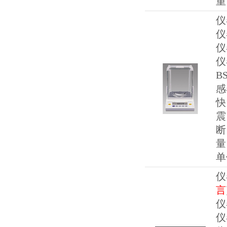
重
仪
仪
仪
仪
B
感
快
震
断
量
单
仪
言
仪
仪