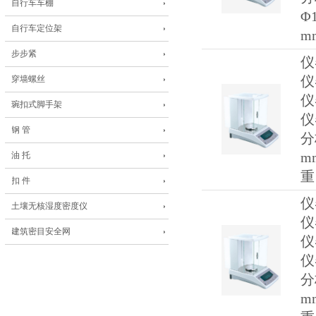
自行车车棚
Φ
自行车定位架
m
步步紧
仪
仪
穿墙螺丝
仪
琬扣式脚手架
仪
钢 管
分
m
油 托
重
扣 件
仪
土壤无核湿度密度仪
仪
建筑密目安全网
仪
仪
分
m