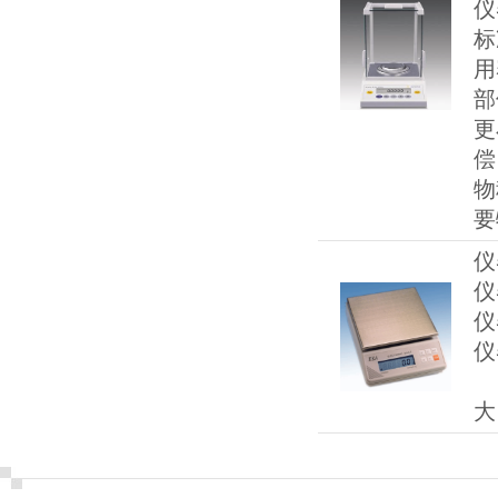
仪
标
用
部
更
偿
物
要
仪
仪
仪
仪
D
大 