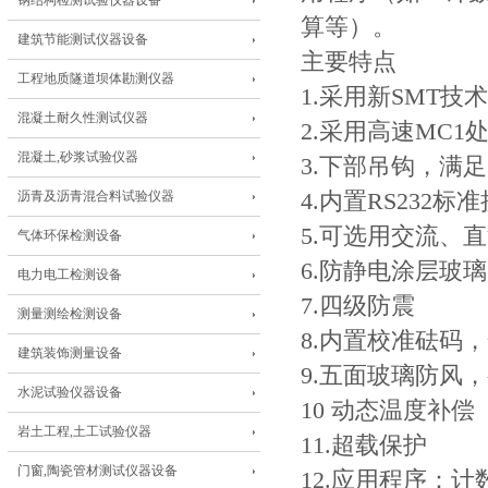
钢结构检测试验仪器设备
算等）。
建筑节能测试仪器设备
主要特点
工程地质隧道坝体勘测仪器
1.采用新SMT
混凝土耐久性测试仪器
2.采用高速MC
混凝土,砂浆试验仪器
3.下部吊钩，满
沥青及沥青混合料试验仪器
4.内置RS232
5.可选用交流、
气体环保检测设备
6.防静电涂层玻
电力电工检测设备
7.四级防震
测量测绘检测设备
8.内置校准砝码
建筑装饰测量设备
9.五面玻璃防风
水泥试验仪器设备
10 动态温度补偿
岩土工程,土工试验仪器
11.超载保护
门窗,陶瓷管材测试仪器设备
12.应用程序：