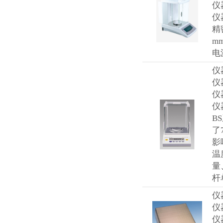
仪
仪
精
m
电
仪
仪
仪
仪
B
了
影
温
量
杆
仪
仪
仪