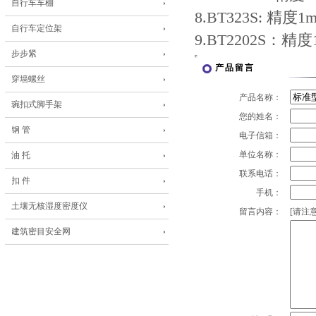
自行车车棚
8.BT323S: 精度1
自行车定位架
9.BT2202S：精度
步步紧
产品留言
穿墙螺丝
产品名称：
琬扣式脚手架
您的姓名：
钢 管
电子信箱：
单位名称：
油 托
联系电话：
扣 件
手机：
土壤无核湿度密度仪
留言内容：
[请注意
建筑密目安全网