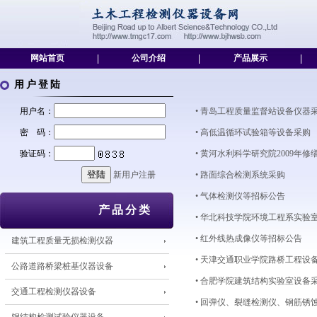
网站首页
|
公司介绍
|
产品展示
|
用户登陆
用户名：
•
青岛工程质量监督站设备仪器
密 码：
•
高低温循环试验箱等设备采购
验证码：
•
黄河水利科学研究院2009年
新用户注册
•
路面综合检测系统采购
•
气体检测仪等招标公告
产品分类
•
华北科技学院环境工程系实验
•
红外线热成像仪等招标公告
建筑工程质量无损检测仪器
•
天津交通职业学院路桥工程设
公路道路桥梁桩基仪器设备
•
合肥学院建筑结构实验室设备
交通工程检测仪器设备
•
回弹仪、裂缝检测仪、钢筋锈