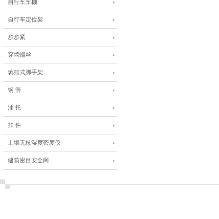
自行车车棚
自行车定位架
步步紧
穿墙螺丝
琬扣式脚手架
钢 管
油 托
扣 件
土壤无核湿度密度仪
建筑密目安全网