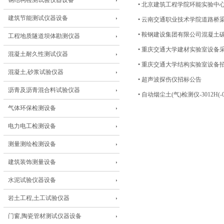
钢结构检测试验仪器设备
•
北京建筑工程学院环能实验中
建筑节能测试仪器设备
•
云南交通职业技术学院道路桥
•
鞍钢建设集团有限公司混凝土
工程地质隧道坝体勘测仪器
•
重庆交通大学建材实验室设备
混凝土耐久性测试仪器
•
重庆交通大学结构实验室设备
混凝土,砂浆试验仪器
•
超声波探伤仪招标公告
沥青及沥青混合料试验仪器
•
自动烟尘土(气)检测仪-3012H(-
气体环保检测设备
电力电工检测设备
测量测绘检测设备
建筑装饰测量设备
水泥试验仪器设备
岩土工程,土工试验仪器
门窗,陶瓷管材测试仪器设备